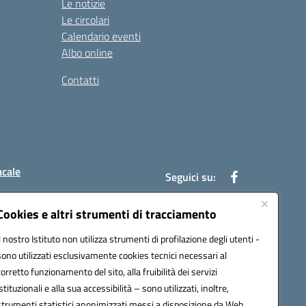
Le notizie
Le circolari
Calendario eventi
Albo online
Contatti
acale
Seguici su:
Cookies e altri strumenti di tracciamento
Il nostro Istituto non utilizza strumenti di profilazione degli utenti -
7004@pec.istruzione.it
sono utilizzati esclusivamente cookies tecnici necessari al
corretto funzionamento del sito, alla fruibilità dei servizi
istituzionali e alla sua accessibilità – sono utilizzati, inoltre,
strumenti statistici anonimizzati messi a disposizione da Web