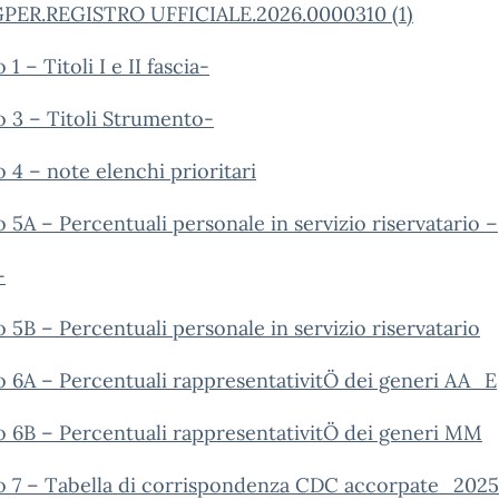
ER.REGISTRO UFFICIALE.2026.0000310 (1)
 1 – Titoli I e II fascia-
o 3 – Titoli Strumento-
o 4 – note elenchi prioritari
o 5A – Percentuali personale in servizio riservatario –
-
o 5B – Percentuali personale in servizio riservatario
o 6A – Percentuali rappresentativitÖ dei generi AA_E
o 6B – Percentuali rappresentativitÖ dei generi MM
to 7 – Tabella di corrispondenza CDC accorpate_202