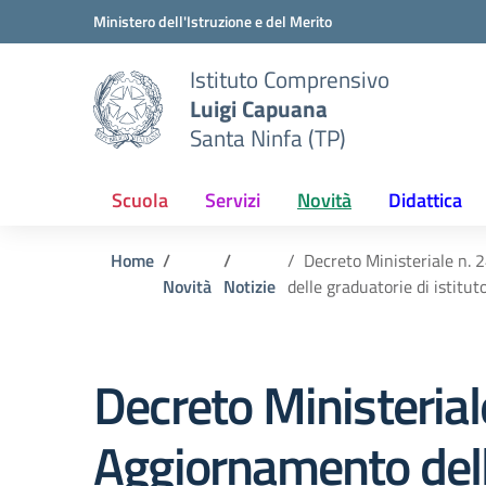
Vai ai contenuti
Vai al menu di navigazione
Vai al footer
Ministero dell'Istruzione e del Merito
Istituto Comprensivo
Luigi Capuana
Santa Ninfa (TP)
Scuola
Servizi
Novità
Didattica
Home
Decreto Ministeriale n.
Novità
Notizie
delle graduatorie di istituto
Decreto Ministeria
Aggiornamento dell