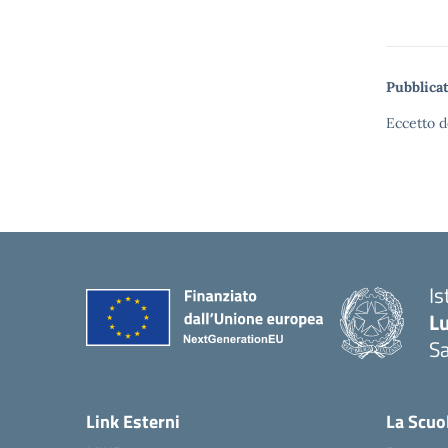
Pubblicat
Eccetto d
Is
L
Sa
— 
Link Esterni
La Scuo