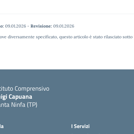
o:
09.01.2026
-
Revisione:
09.01.2026
ove diversamente specificato, questo articolo è stato rilasciato sott
tituto Comprensivo
uigi Capuana
nta Ninfa (TP)
Visita la pagina iniziale della scuola
la
I Servizi