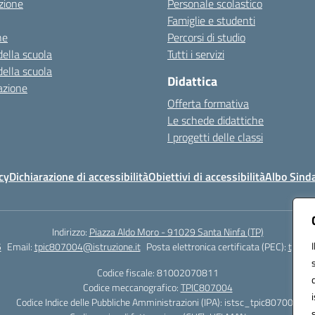
zione
Personale scolastico
Famiglie e studenti
ne
Percorsi di studio
della scuola
Tutti i servizi
della scuola
Didattica
azione
Offerta formativa
Le schede didattiche
I progetti delle classi
cy
Dichiarazione di accessibilità
Obiettivi di accessibilità
Albo Sind
Indirizzo:
Piazza Aldo Moro - 91029 Santa Ninfa (TP)
5
Email:
tpic807004@istruzione.it
Posta elettronica certificata (PEC):
tpic80
Codice fiscale: 81002070811
Codice meccanografico:
TPIC807004
Codice Indice delle Pubbliche Amministrazioni (IPA): istsc_tpic807004