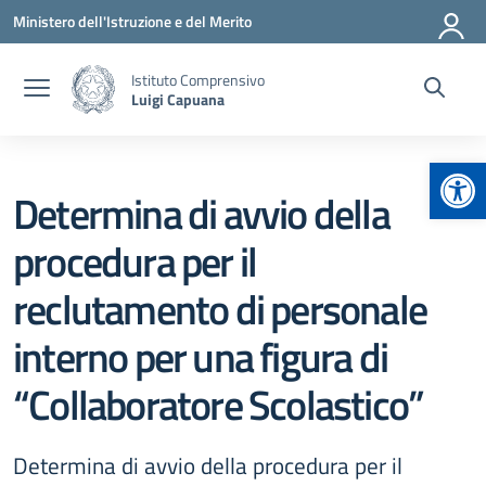
Vai ai contenuti
Vai al menu di navigazione
Vai al footer
Ministero dell'Istruzione e del Merito
Istituto Comprensivo
Luigi Capuana
Apr
Determina di avvio della
procedura per il
reclutamento di personale
interno per una figura di
“Collaboratore Scolastico”
Determina di avvio della procedura per il