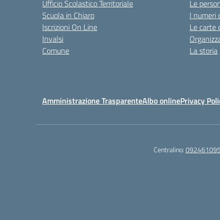
Ufficio Scolastico Territoriale
Le perso
Scuola in Chiaro
I numeri 
Iscrizioni On Line
Le carte 
Invalsi
Organizz
Comune
La storia
Amministrazione Trasparente
Albo online
Privacy Poli
Centralino:
09246109