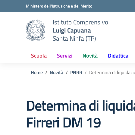
Vai ai contenuti
Vai al menu di navigazione
Vai al footer
Ministero dell'Istruzione e del Merito
Istituto Comprensivo
Luigi Capuana
Santa Ninfa (TP)
Scuola
Servizi
Novità
Didattica
Home
Novità
PNRR
Determina di liquidaz
Determina di liqui
Firreri DM 19