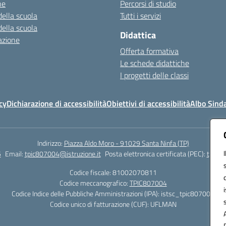
ne
Percorsi di studio
della scuola
Tutti i servizi
della scuola
Didattica
azione
Offerta formativa
Le schede didattiche
I progetti delle classi
cy
Dichiarazione di accessibilità
Obiettivi di accessibilità
Albo Sind
Indirizzo:
Piazza Aldo Moro - 91029 Santa Ninfa (TP)
5
Email:
tpic807004@istruzione.it
Posta elettronica certificata (PEC):
tpic80
Codice fiscale: 81002070811
Codice meccanografico:
TPIC807004
Codice Indice delle Pubbliche Amministrazioni (IPA): istsc_tpic807004
Codice unico di fatturazione (CUF): UFLMAN