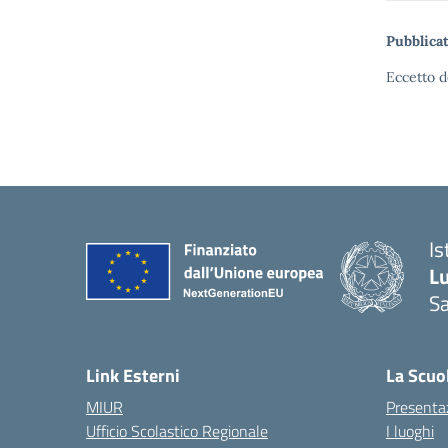
Pubblicat
Eccetto d
Is
L
Sa
— 
Link Esterni
La Scuo
MIUR
Presenta
Ufficio Scolastico Regionale
I luoghi