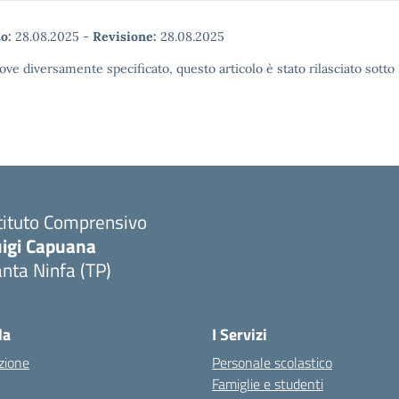
o:
28.08.2025
-
Revisione:
28.08.2025
ove diversamente specificato, questo articolo è stato rilasciato sott
tituto Comprensivo
uigi Capuana
nta Ninfa (TP)
Visita la pagina iniziale della scuola
la
I Servizi
zione
Personale scolastico
Famiglie e studenti