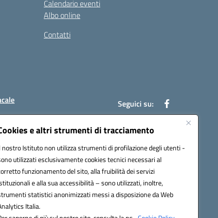
Calendario eventi
Albo online
Contatti
acale
Seguici su:
Cookies e altri strumenti di tracciamento
Il nostro Istituto non utilizza strumenti di profilazione degli utenti -
7004@pec.istruzione.it
sono utilizzati esclusivamente cookies tecnici necessari al
corretto funzionamento del sito, alla fruibilità dei servizi
istituzionali e alla sua accessibilità – sono utilizzati, inoltre,
strumenti statistici anonimizzati messi a disposizione da Web
Analytics Italia.
Per saperne di più sul nostro sito, consulta la ns.
Cookie Policy.