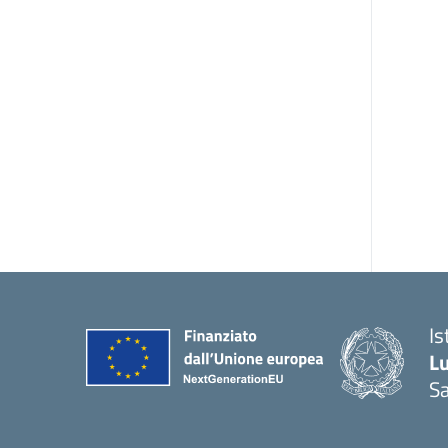
Is
L
Sa
— 