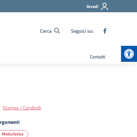
Accedi
Cerca
Seguici su:
Apr
Contatti
Stampa / Condividi
rgomenti
Modulistica