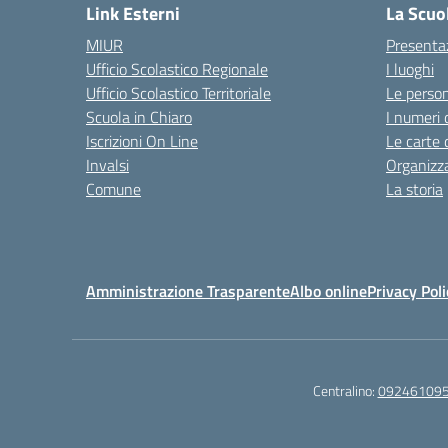
Link Esterni
La Scuo
MIUR
Presenta
Ufficio Scolastico Regionale
I luoghi
Ufficio Scolastico Territoriale
Le perso
Scuola in Chiaro
I numeri 
Iscrizioni On Line
Le carte 
Invalsi
Organizz
Comune
La storia
Amministrazione Trasparente
Albo online
Privacy Poli
Centralino:
09246109