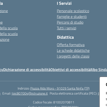
la
I Servizi
zione
Personale scolastico
Famiglie e studenti
ne
Percorsi di studio
della scuola
Tutti i servizi
della scuola
Didattica
azione
Offerta formativa
Le schede didattiche
I progetti delle classi
cy
Dichiarazione di accessibilità
Obiettivi di accessibilità
Albo Sind
Indirizzo:
Piazza Aldo Moro - 91029 Santa Ninfa (TP)
5
Email:
tpic807004@istruzione.it
Posta elettronica certificata (PEC):
tpic80
Codice fiscale: 81002070811