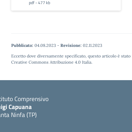
pdf - 477 kb
Pubblicato:
04.08.2023
-
Revisione:
02.11.2023
Eccetto dove diversamente specificato, questo articolo è stato 
Creative Commons Attribuzione 4.0 Italia.
tituto Comprensivo
uigi Capuana
nta Ninfa (TP)
Visita la pagina iniziale della scuola