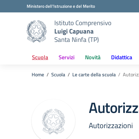
Vai ai contenuti
Vai al menu di navigazione
Vai al footer
Ministero dell'Istruzione e del Merito
Istituto Comprensivo
Luigi Capuana
Santa Ninfa (TP)
Scuola
Servizi
Novità
Didattica
Home
Scuola
Le carte della scuola
Autoriz
Autorizz
Autorizzazioni