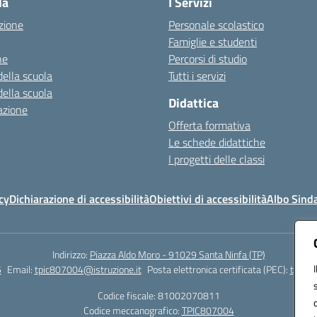
la
I Servizi
zione
Personale scolastico
Famiglie e studenti
ne
Percorsi di studio
della scuola
Tutti i servizi
della scuola
Didattica
azione
Offerta formativa
Le schede didattiche
I progetti delle classi
cy
Dichiarazione di accessibilità
Obiettivi di accessibilità
Albo Sind
Indirizzo:
Piazza Aldo Moro - 91029 Santa Ninfa (TP)
5
Email:
tpic807004@istruzione.it
Posta elettronica certificata (PEC):
tpic80
Codice fiscale: 81002070811
Codice meccanografico:
TPIC807004