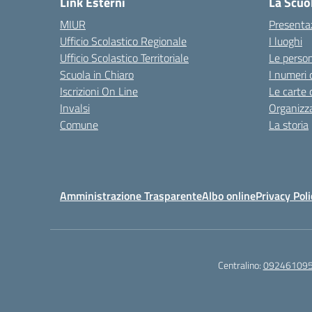
Link Esterni
La Scuo
MIUR
Presenta
Ufficio Scolastico Regionale
I luoghi
Ufficio Scolastico Territoriale
Le perso
Scuola in Chiaro
I numeri 
Iscrizioni On Line
Le carte 
Invalsi
Organizz
Comune
La storia
Amministrazione Trasparente
Albo online
Privacy Poli
Centralino:
09246109