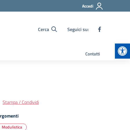
Accedi
Cerca
Seguici su:
Apr
Contatti
Stampa / Condividi
rgomenti
Modulistica