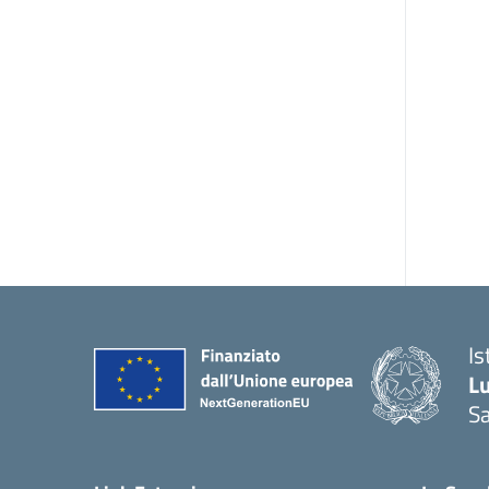
Is
L
Sa
— 