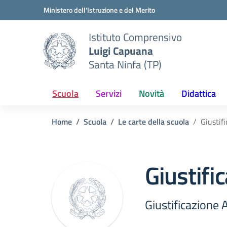
Vai ai contenuti
Vai al menu di navigazione
Vai al footer
Ministero dell'Istruzione e del Merito
Istituto Comprensivo
Luigi Capuana
Santa Ninfa (TP)
Scuola
Servizi
Novità
Didattica
Home
Scuola
Le carte della scuola
Giustif
Giustifi
Giustificazione