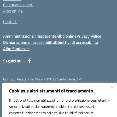
Calendario eventi
Albo online
Contatti
Amministrazione Trasparente
Albo online
Privacy Policy
Dichiarazione di accessibilità
Obiettivi di accessibilità
Albo Sindacale
Seguici su:
Indirizzo:
Piazza Aldo Moro - 91029 Santa Ninfa (TP)
Centralino:
092461095
Email:
tpic807004@istruzione.it
Posta elettronica certificata (PEC):
Cookies e altri strumenti di tracciamento
tpic807004@pec.istruzione.it
Codice fiscale: 81002070811
Il nostro Istituto non utilizza strumenti di profilazione degli utenti -
Codice meccanografico:
TPIC807004
sono utilizzati esclusivamente cookies tecnici necessari al
Codice Indice delle Pubbliche Amministrazioni (IPA): istsc_tpic807004
corretto funzionamento del sito, alla fruibilità dei servizi
Codice unico di fatturazione (CUF): UFLMAN