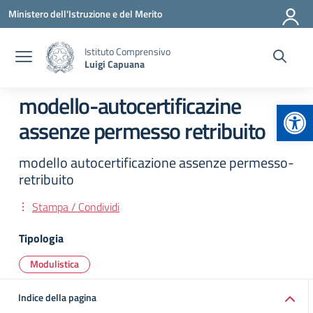
Vai ai contenuti
Vai al menu di navigazione
Vai al footer
Ministero dell'Istruzione e del Merito
Istituto Comprensivo
Luigi Capuana
modello-autocertificazine
Apr
assenze permesso retribuito
modello autocertificazione assenze permesso-
retribuito
Stampa / Condividi
Tipologia
Modulistica
Indice della pagina