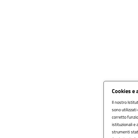
Cookies e 
Il nostro Istit
sono utilizzat
corretto funzio
istituzionali e 
strumenti stat