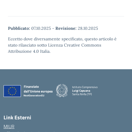
Pubblicato:
07.10.2025
-
Revisione:
28.10.2025
Eccetto dove diversamente specificato, questo articolo è
stato rilasciato sotto Licenza Creative Commons
Attribuzione 4.0 Italia.
Istituto Comprensivo
Luigi Capuana
Santa Ninfa (TP)
— Visita la pagina iniziale della scuola
Link Esterni
MIUR