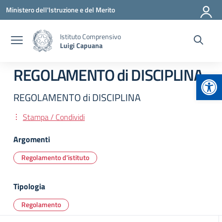
Vai ai contenuti
Vai al menu di navigazione
Vai al footer
Ministero dell'Istruzione e del Merito
Istituto Comprensivo
Luigi Capuana
REGOLAMENTO di DISCIPLINA
Apr
REGOLAMENTO di DISCIPLINA
Stampa / Condividi
Argomenti
Regolamento d'istituto
Tipologia
Regolamento