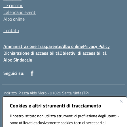
Le circolari
Calendario eventi
Albo online
Contatti
Amministrazione Trasparente
Albo online
Privacy Policy
Dichiarazione di accessibilità
Obiettivi di accessibilità
Albo Sindacale
Seguici su:
Indirizzo:
Piazza Aldo Moro - 91029 Santa Ninfa (TP)
Centralino:
092461095
Email:
tpic807004@istruzione.it
Posta elettronica certificata (PEC):
Cookies e altri strumenti di tracciamento
tpic807004@pec.istruzione.it
Codice fiscale: 81002070811
Il nostro Istituto non utilizza strumenti di profilazione degli utenti -
Codice meccanografico:
TPIC807004
sono utilizzati esclusivamente cookies tecnici necessari al