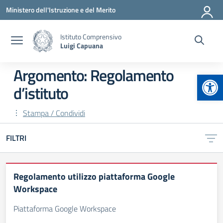
Vai ai contenuti
Vai al menu di navigazione
Vai al footer
Ministero dell'Istruzione e del Merito
Istituto Comprensivo
Luigi Capuana
Argomento: Regolamento
Apr
d’istituto
Stampa / Condividi
FILTRI
Regolamento utilizzo piattaforma Google
Workspace
Piattaforma Google Workspace