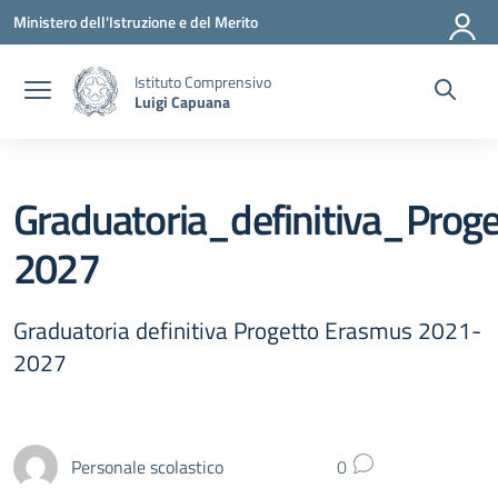
Vai ai contenuti
Vai al menu di navigazione
Vai al footer
Ministero dell'Istruzione e del Merito
Istituto Comprensivo
Luigi Capuana
Graduatoria_definitiva_Pro
2027
Graduatoria definitiva Progetto Erasmus 2021-
2027
Personale scolastico
0