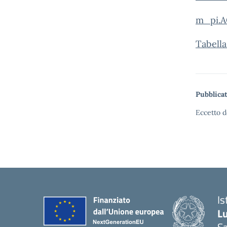
m_pi.A
Tabella
Pubblicat
Eccetto d
Is
L