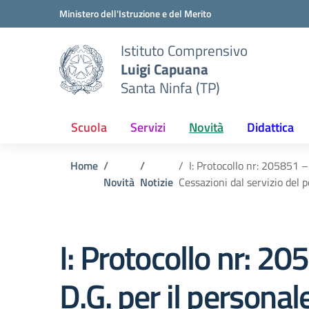
Vai ai contenuti
Vai al menu di navigazione
Vai al footer
Ministero dell'Istruzione e del Merito
Istituto Comprensivo
Luigi Capuana
Santa Ninfa (TP)
Scuola
Servizi
Novità
Didattica
Home
I: Protocollo nr: 205851 
Novità
Notizie
Cessazioni dal servizio del 
I: Protocollo nr:
D.G. per il personal