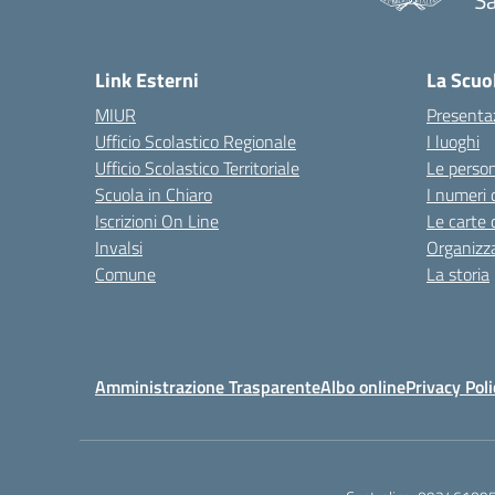
Sa
— 
Link Esterni
La Scuo
MIUR
Presenta
Ufficio Scolastico Regionale
I luoghi
Ufficio Scolastico Territoriale
Le perso
Scuola in Chiaro
I numeri 
Iscrizioni On Line
Le carte 
Invalsi
Organizz
Comune
La storia
Amministrazione Trasparente
Albo online
Privacy Poli