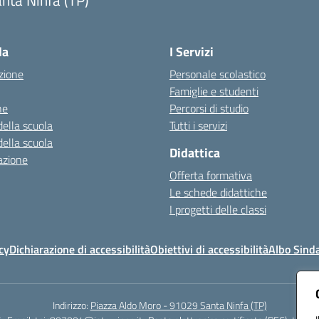
nta Ninfa (TP)
Visita la pagina iniziale della scuola
la
I Servizi
zione
Personale scolastico
Famiglie e studenti
ne
Percorsi di studio
della scuola
Tutti i servizi
della scuola
Didattica
azione
Offerta formativa
Le schede didattiche
I progetti delle classi
cy
Dichiarazione di accessibilità
Obiettivi di accessibilità
Albo Sind
Indirizzo:
Piazza Aldo Moro - 91029 Santa Ninfa (TP)