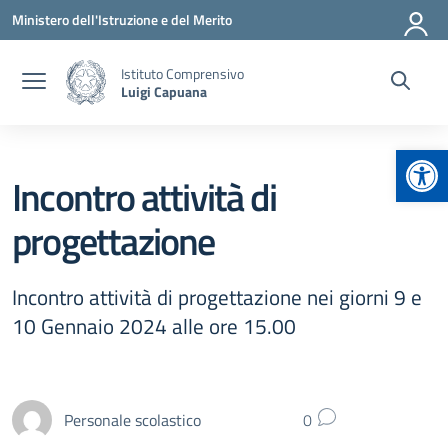
Vai ai contenuti
Vai al menu di navigazione
Vai al footer
Ministero dell'Istruzione e del Merito
Istituto Comprensivo
Luigi Capuana
Apr
Incontro attività di
progettazione
Incontro attività di progettazione nei giorni 9 e
10 Gennaio 2024 alle ore 15.00
Personale scolastico
0