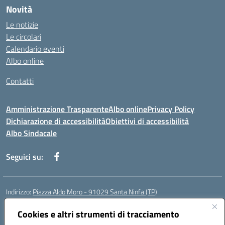
Novità
Le notizie
Le circolari
Calendario eventi
Albo online
Contatti
Amministrazione Trasparente
Albo online
Privacy Policy
Dichiarazione di accessibilità
Obiettivi di accessibilità
Albo Sindacale
Seguici su:
Indirizzo:
Piazza Aldo Moro - 91029 Santa Ninfa (TP)
Centralino:
092461095
Email:
tpic807004@istruzione.it
Posta elettronica certificata (PEC):
Cookies e altri strumenti di tracciamento
tpic807004@pec.istruzione.it