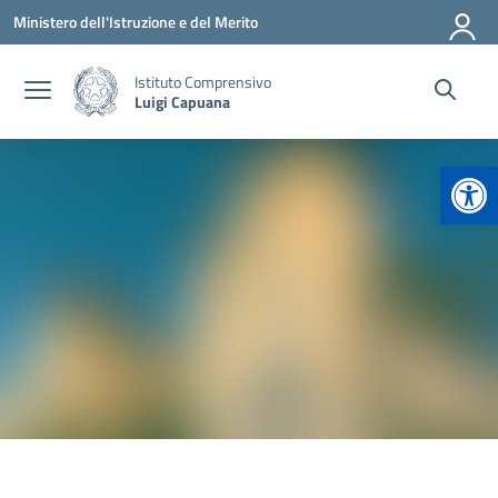
Vai ai contenuti
Vai al menu di navigazione
Vai al footer
Ministero dell'Istruzione e del Merito
Istituto Comprensivo
Luigi Capuana
Apr