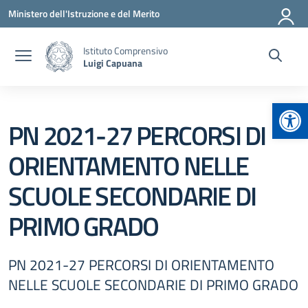
Vai ai contenuti
Vai al menu di navigazione
Vai al footer
Ministero dell'Istruzione e del Merito
Istituto Comprensivo
Luigi Capuana
Apr
PN 2021-27 PERCORSI DI
ORIENTAMENTO NELLE
SCUOLE SECONDARIE DI
PRIMO GRADO
PN 2021-27 PERCORSI DI ORIENTAMENTO
NELLE SCUOLE SECONDARIE DI PRIMO GRADO