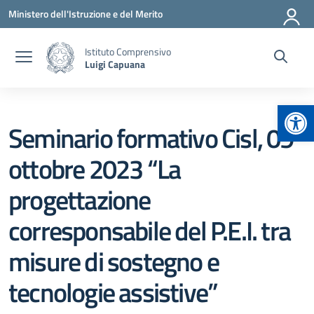
Vai ai contenuti
Vai al menu di navigazione
Vai al footer
Ministero dell'Istruzione e del Merito
Istituto Comprensivo
Luigi Capuana
Apr
Seminario formativo Cisl, 09
ottobre 2023 “La
progettazione
corresponsabile del P.E.I. tra
misure di sostegno e
tecnologie assistive”