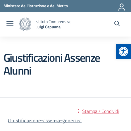
Vai ai contenuti
Vai al menu di navigazione
Vai al footer
Ministero dell'Istruzione e del Merito
Istituto Comprensivo
Luigi Capuana
Apr
Giustificazioni Assenze
Alunni
Stampa / Condividi
Giustificazione-assenza-generica