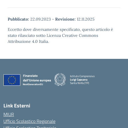
Pubblicato:
22.09.2023
-
Revisione:
12.11.2025
Eccetto dove diversamente specificato, questo articolo è
stato rilasciato sotto Licenza Creative Commons
Attribuzione 4.0 Italia.
Istituto Comprensivo
Luigi Capuana
Santa Ninfa (TP)
— Visita la pagina iniziale della scuola
Link Esterni
MIUR
Ufficio Scolastico Regionale