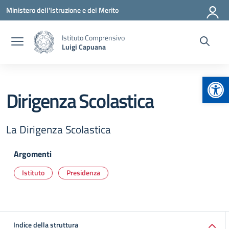
Vai ai contenuti
Vai al menu di navigazione
Vai al footer
Ministero dell'Istruzione e del Merito
Istituto Comprensivo
Luigi Capuana
Apr
Dirigenza Scolastica
La Dirigenza Scolastica
Argomenti
Istituto
Presidenza
Indice della struttura