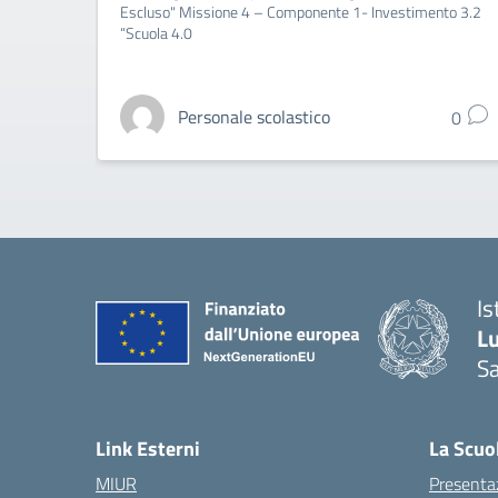
Escluso" Missione 4 – Componente 1- Investimento 3.2
“Scuola 4.0
Personale scolastico
0
Is
L
Sa
— 
Link Esterni
La Scuo
MIUR
Presenta