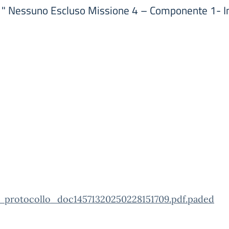
o " Nessuno Escluso Missione 4 – Componente 1- I
_protocollo_doc14571320250228151709.pdf.paded