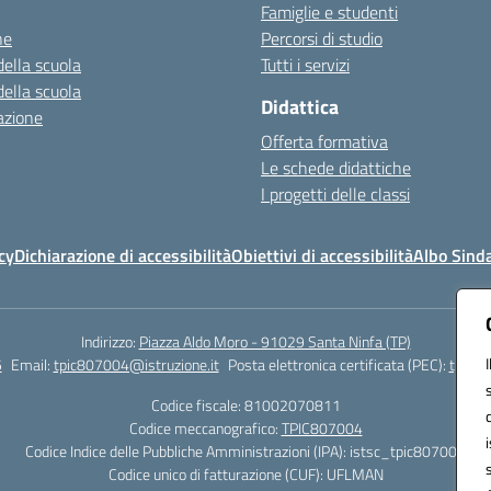
Famiglie e studenti
ne
Percorsi di studio
della scuola
Tutti i servizi
della scuola
Didattica
azione
Offerta formativa
Le schede didattiche
I progetti delle classi
cy
Dichiarazione di accessibilità
Obiettivi di accessibilità
Albo Sind
Indirizzo:
Piazza Aldo Moro - 91029 Santa Ninfa (TP)
5
Email:
tpic807004@istruzione.it
Posta elettronica certificata (PEC):
tpic80
Codice fiscale: 81002070811
Codice meccanografico:
TPIC807004
Codice Indice delle Pubbliche Amministrazioni (IPA): istsc_tpic807004
Codice unico di fatturazione (CUF): UFLMAN