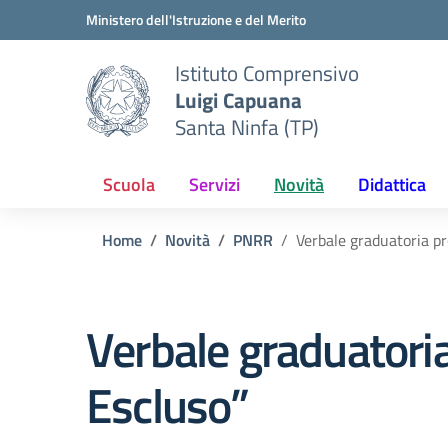
Vai ai contenuti
Vai al menu di navigazione
Vai al footer
Ministero dell'Istruzione e del Merito
Istituto Comprensivo
Luigi Capuana
Santa Ninfa (TP)
Scuola
Servizi
Novità
Didattica
Home
Novità
PNRR
Verbale graduatoria p
Verbale graduatori
Escluso”