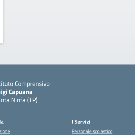
tituto Comprensivo
uigi Capuana
nta Ninfa (TP)
Visita la pagina iniziale della scuola
la
I Servizi
zione
Personale scolastico