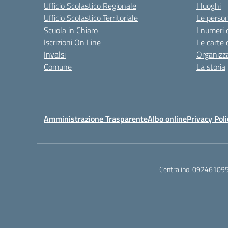
Ufficio Scolastico Regionale
I luoghi
Ufficio Scolastico Territoriale
Le perso
Scuola in Chiaro
I numeri 
Iscrizioni On Line
Le carte 
Invalsi
Organizz
Comune
La storia
Amministrazione Trasparente
Albo online
Privacy Poli
Centralino:
09246109