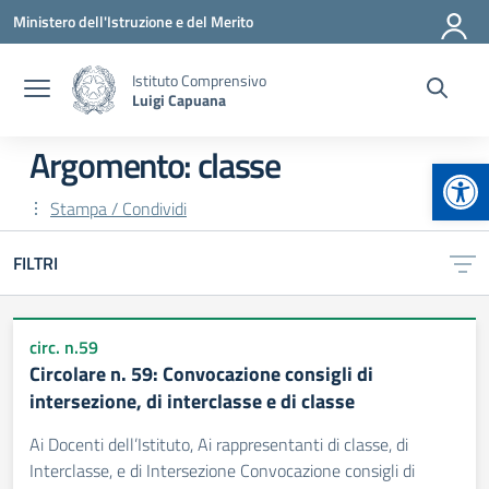
Vai ai contenuti
Vai al menu di navigazione
Vai al footer
Ministero dell'Istruzione e del Merito
Istituto Comprensivo
Luigi Capuana
Argomento: classe
Apr
Stampa / Condividi
FILTRI
circ. n.59
Circolare n. 59: Convocazione consigli di
intersezione, di interclasse e di classe
Ai Docenti dell’Istituto, Ai rappresentanti di classe, di
Interclasse, e di Intersezione Convocazione consigli di