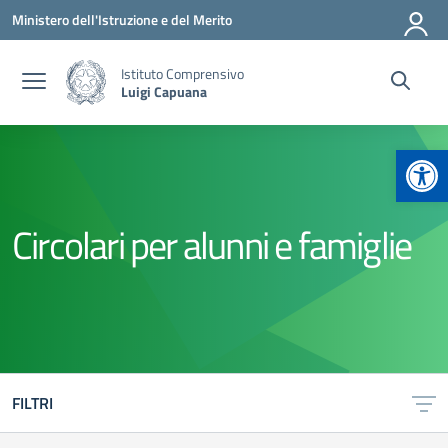
Vai ai contenuti
Vai al menu di navigazione
Vai al footer
Ministero dell'Istruzione e del Merito
Istituto Comprensivo
Luigi Capuana
Apr
Circolari per alunni e famiglie
FILTRI