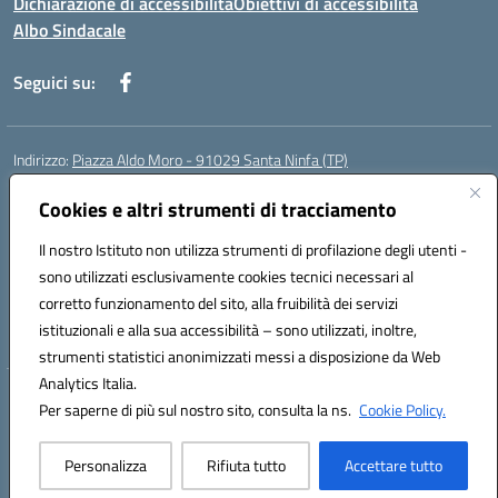
Dichiarazione di accessibilità
Obiettivi di accessibilità
Albo Sindacale
Seguici su:
Indirizzo:
Piazza Aldo Moro - 91029 Santa Ninfa (TP)
Centralino:
092461095
Email:
tpic807004@istruzione.it
Posta elettronica certificata (PEC):
Cookies e altri strumenti di tracciamento
tpic807004@pec.istruzione.it
Codice fiscale: 81002070811
Il nostro Istituto non utilizza strumenti di profilazione degli utenti -
Codice meccanografico:
TPIC807004
sono utilizzati esclusivamente cookies tecnici necessari al
Codice Indice delle Pubbliche Amministrazioni (IPA): istsc_tpic807004
corretto funzionamento del sito, alla fruibilità dei servizi
Codice unico di fatturazione (CUF): UFLMAN
istituzionali e alla sua accessibilità – sono utilizzati, inoltre,
strumenti statistici anonimizzati messi a disposizione da Web
Analytics Italia.
Hosting & Powered by 3D Solution S.r.l.
Per saperne di più sul nostro sito, consulta la ns.
Cookie Policy.
Concept & Design by Designers Italia
Personalizza
Rifiuta tutto
Accettare tutto