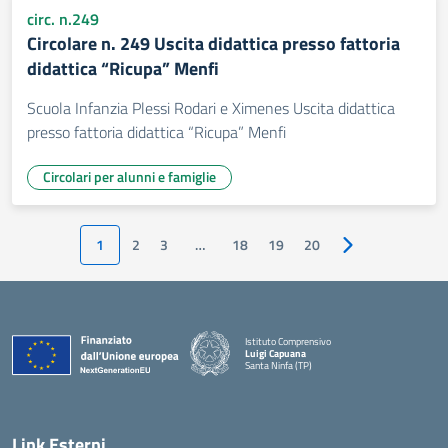
circ. n.249
Circolare n. 249 Uscita didattica presso fattoria
didattica “Ricupa” Menfi
Scuola Infanzia Plessi Rodari e Ximenes Uscita didattica
presso fattoria didattica “Ricupa” Menfi
Circolari per alunni e famiglie
1
2
3
…
18
19
20
Pagina successiv
Istituto Comprensivo
Luigi Capuana
Santa Ninfa (TP)
— Visita la pagina iniziale della scuola
Link Esterni