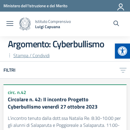
Vai ai contenuti
Vai al menu di navigazione
Vai al footer
Ministero dell'Istruzione e del Merito
Istituto Comprensivo
Luigi Capuana
Argomento: Cyberbullismo
Apr
Stampa / Condividi
FILTRI
circ. n.42
Circolare n. 42: II incontro Progetto
Cyberbullismo venerdì 27 ottobre 2023
L’incontro tenuto dalla dott.ssa Natalia Re. 8:30-10:00 per
gli alunni di Salaparuta e Poggioreale a Salaparuta. 11:00-