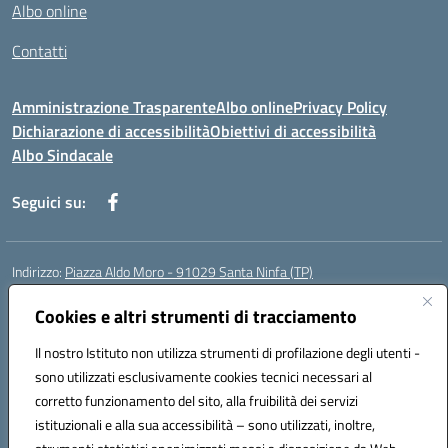
Albo online
Contatti
Amministrazione Trasparente
Albo online
Privacy Policy
Dichiarazione di accessibilità
Obiettivi di accessibilità
Albo Sindacale
Seguici su:
Indirizzo:
Piazza Aldo Moro - 91029 Santa Ninfa (TP)
Centralino:
092461095
Email:
tpic807004@istruzione.it
Posta elettronica certificata (PEC):
Cookies e altri strumenti di tracciamento
tpic807004@pec.istruzione.it
Codice fiscale: 81002070811
Il nostro Istituto non utilizza strumenti di profilazione degli utenti -
Codice meccanografico:
TPIC807004
sono utilizzati esclusivamente cookies tecnici necessari al
Codice Indice delle Pubbliche Amministrazioni (IPA): istsc_tpic807004
corretto funzionamento del sito, alla fruibilità dei servizi
Codice unico di fatturazione (CUF): UFLMAN
istituzionali e alla sua accessibilità – sono utilizzati, inoltre,