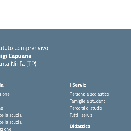
tituto Comprensivo
uigi Capuana
nta Ninfa (TP)
Visita la pagina iniziale della scuola
la
I Servizi
zione
Personale scolastico
Famiglie e studenti
ne
Percorsi di studio
della scuola
Tutti i servizi
della scuola
Didattica
azione