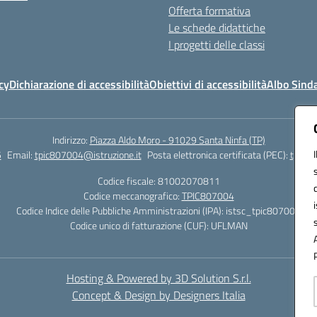
Offerta formativa
Le schede didattiche
I progetti delle classi
cy
Dichiarazione di accessibilità
Obiettivi di accessibilità
Albo Sind
Indirizzo:
Piazza Aldo Moro - 91029 Santa Ninfa (TP)
5
Email:
tpic807004@istruzione.it
Posta elettronica certificata (PEC):
tpic80
Codice fiscale: 81002070811
Codice meccanografico:
TPIC807004
Codice Indice delle Pubbliche Amministrazioni (IPA): istsc_tpic807004
Codice unico di fatturazione (CUF): UFLMAN
Hosting & Powered by 3D Solution S.r.l.
Concept & Design by Designers Italia