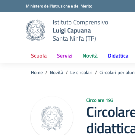
Vai ai contenuti
Vai al menu di navigazione
Vai al footer
Ministero dell'Istruzione e del Merito
Istituto Comprensivo
Luigi Capuana
Santa Ninfa (TP)
Scuola
Servizi
Novità
Didattica
Home
Novità
Le circolari
Circolari per alun
Circolare 193
Circolar
didattic