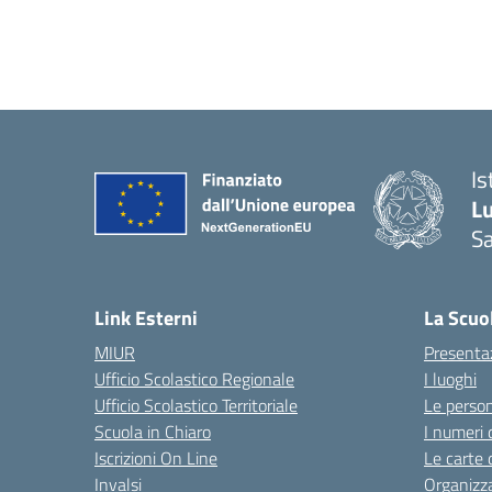
Is
L
Sa
— 
Link Esterni
La Scuo
MIUR
Presenta
Ufficio Scolastico Regionale
I luoghi
Ufficio Scolastico Territoriale
Le perso
Scuola in Chiaro
I numeri 
Iscrizioni On Line
Le carte 
Invalsi
Organizz