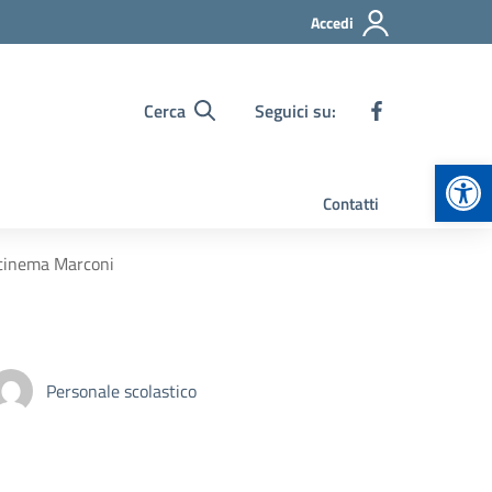
Accedi
Cerca
Seguici su:
Apr
Contatti
e cinema Marconi
Personale scolastico