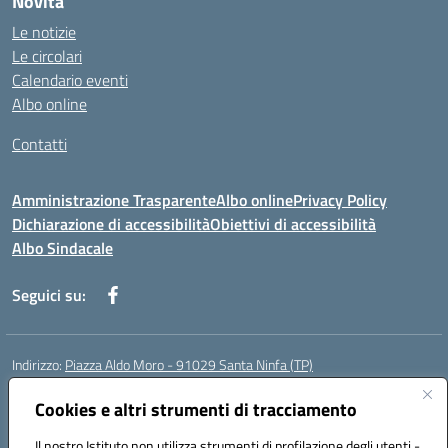
Novità
Le notizie
Le circolari
Calendario eventi
Albo online
Contatti
Amministrazione Trasparente
Albo online
Privacy Policy
Dichiarazione di accessibilità
Obiettivi di accessibilità
Albo Sindacale
Seguici su:
Indirizzo:
Piazza Aldo Moro - 91029 Santa Ninfa (TP)
Centralino:
092461095
Email:
tpic807004@istruzione.it
Posta elettronica certificata (PEC):
Cookies e altri strumenti di tracciamento
tpic807004@pec.istruzione.it
Codice fiscale: 81002070811
Il nostro Istituto non utilizza strumenti di profilazione degli utenti -