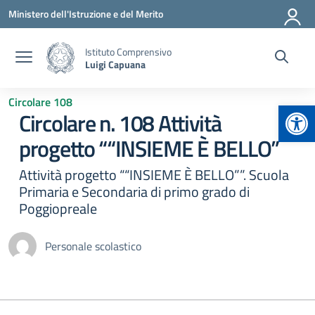
Vai ai contenuti
Vai al menu di navigazione
Vai al footer
Ministero dell'Istruzione e del Merito
Istituto Comprensivo
Luigi Capuana
Circolare 108
Apr
Circolare n. 108 Attività
progetto ““INSIEME È BELLO”
Attività progetto ““INSIEME È BELLO””. Scuola
Primaria e Secondaria di primo grado di
Poggiopreale
Personale scolastico