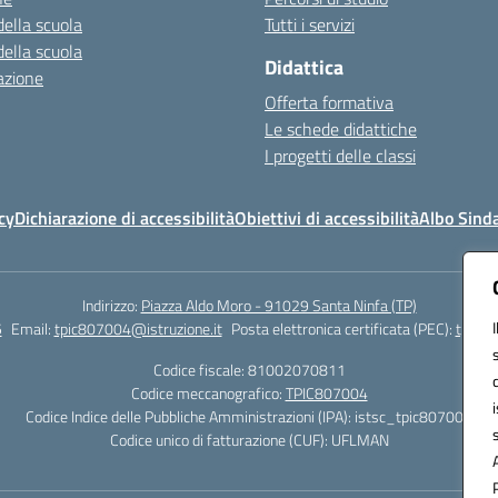
della scuola
Tutti i servizi
della scuola
Didattica
azione
Offerta formativa
Le schede didattiche
I progetti delle classi
cy
Dichiarazione di accessibilità
Obiettivi di accessibilità
Albo Sind
Indirizzo:
Piazza Aldo Moro - 91029 Santa Ninfa (TP)
5
Email:
tpic807004@istruzione.it
Posta elettronica certificata (PEC):
tpic80
Codice fiscale: 81002070811
Codice meccanografico:
TPIC807004
Codice Indice delle Pubbliche Amministrazioni (IPA): istsc_tpic807004
Codice unico di fatturazione (CUF): UFLMAN