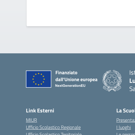
Is
L
Sa
— 
Link Esterni
La Scuo
MIUR
Presenta
Ufficio Scolastico Regionale
I luoghi
Ufficio Scolastico Territoriale
Le perso