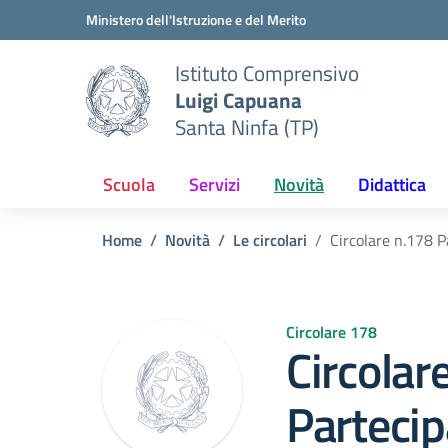
Vai ai contenuti
Vai al menu di navigazione
Vai al footer
Ministero dell'Istruzione e del Merito
Istituto Comprensivo
Luigi Capuana
Santa Ninfa (TP)
Scuola
Servizi
Novità
Didattica
Home
Novità
Le circolari
Circolare n.178 
Circolare 178
Circolar
Partecip