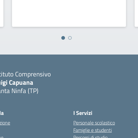
tituto Comprensivo
uigi Capuana
nta Ninfa (TP)
Visita la pagina iniziale della scuola
la
I Servizi
zione
Personale scolastico
Famiglie e studenti
ne
Percorsi di studio