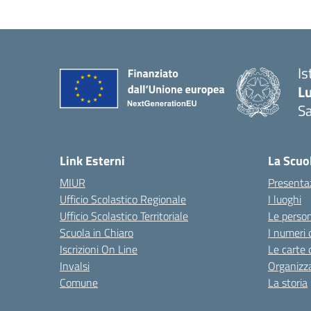
Is
L
Sa
— 
Link Esterni
La Scuo
MIUR
Presenta
Ufficio Scolastico Regionale
I luoghi
Ufficio Scolastico Territoriale
Le perso
Scuola in Chiaro
I numeri 
Iscrizioni On Line
Le carte 
Invalsi
Organizz
Comune
La storia