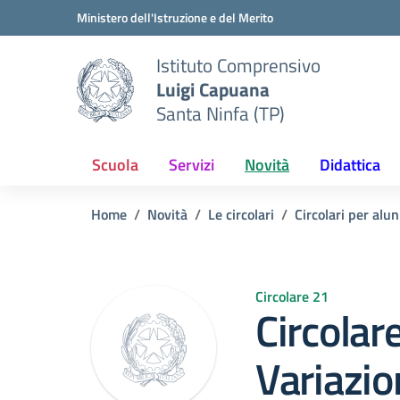
Vai ai contenuti
Vai al menu di navigazione
Vai al footer
Ministero dell'Istruzione e del Merito
Istituto Comprensivo
Luigi Capuana
Santa Ninfa (TP)
Scuola
Servizi
Novità
Didattica
Home
Novità
Le circolari
Circolari per alun
Circolare 21
Circolar
Variazio