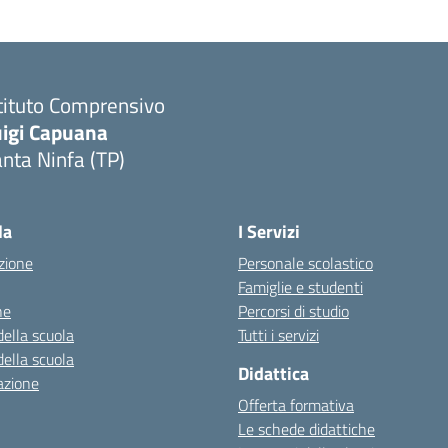
tituto Comprensivo
uigi Capuana
nta Ninfa (TP)
Visita la pagina iniziale della scuola
la
I Servizi
zione
Personale scolastico
Famiglie e studenti
ne
Percorsi di studio
della scuola
Tutti i servizi
della scuola
Didattica
azione
Offerta formativa
Le schede didattiche