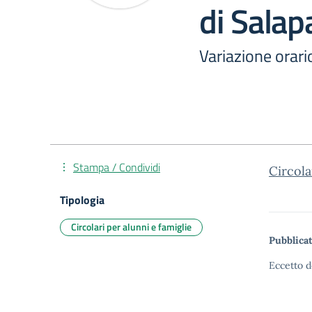
di Salap
Variazione orari
Stampa / Condividi
Circola
Tipologia
Circolari per alunni e famiglie
Pubblicat
Eccetto d