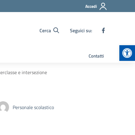
Accedi
Cerca
Seguici su:
Apr
Contatti
terclasse e intersezione
Personale scolastico