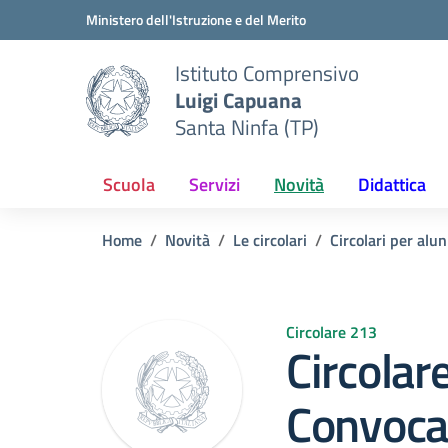
Vai ai contenuti
Vai al menu di navigazione
Vai al footer
Ministero dell'Istruzione e del Merito
Istituto Comprensivo
Luigi Capuana
Santa Ninfa (TP)
Scuola
Servizi
Novità
Didattica
Home
Novità
Le circolari
Circolari per alun
Circolare 213
Circolar
Convocaz