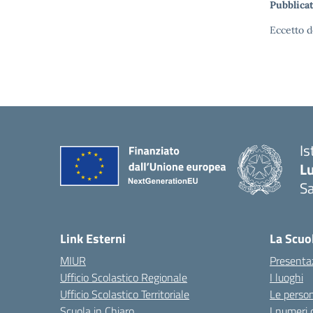
Pubblicat
Eccetto d
Is
L
Sa
— 
Link Esterni
La Scuo
MIUR
Presenta
Ufficio Scolastico Regionale
I luoghi
Ufficio Scolastico Territoriale
Le perso
Scuola in Chiaro
I numeri 