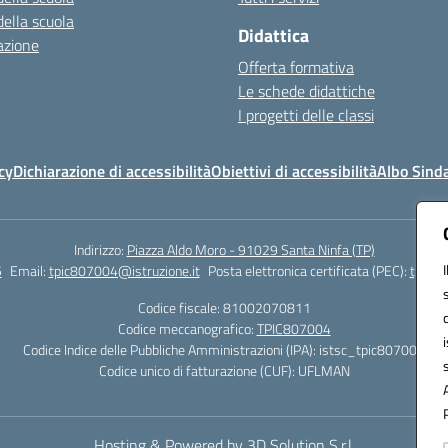
della scuola
Didattica
azione
Offerta formativa
Le schede didattiche
I progetti delle classi
cy
Dichiarazione di accessibilità
Obiettivi di accessibilità
Albo Sind
Indirizzo:
Piazza Aldo Moro - 91029 Santa Ninfa (TP)
5
Email:
tpic807004@istruzione.it
Posta elettronica certificata (PEC):
tpic80
Codice fiscale: 81002070811
Codice meccanografico:
TPIC807004
Codice Indice delle Pubbliche Amministrazioni (IPA): istsc_tpic807004
Codice unico di fatturazione (CUF): UFLMAN
Hosting & Powered by 3D Solution S.r.l.