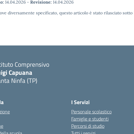
o:
14.04.2026
-
Revisione:
14.04.2026
ove diversamente specificato, questo articolo è stato rilasciato sott
tituto Comprensivo
uigi Capuana
nta Ninfa (TP)
Visita la pagina iniziale della scuola
la
I Servizi
zione
Personale scolastico
Famiglie e studenti
ne
Percorsi di studio
della scuola
Tutti i servizi