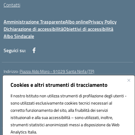
Contatti
Amministrazione Trasparente
Albo online
Privacy Policy
Dichiarazione di accessibilità
Obiettivi di accessibilità
Albo Sindacale
Seguici su:
Indirizzo:
Piazza Aldo Moro - 91029 Santa Ninfa (TP)
Centralino:
092461095
Email:
tpic807004@istruzione.it
Posta elettronica certificata (PEC):
Cookies e altri strumenti di tracciamento
tpic807004@pec.istruzione.it
Codice fiscale: 81002070811
Il nostro Istituto non utilizza strumenti di profilazione degli utenti -
Codice meccanografico:
TPIC807004
sono utilizzati esclusivamente cookies tecnici necessari al
Codice Indice delle Pubbliche Amministrazioni (IPA): istsc_tpic807004
corretto funzionamento del sito, alla fruibilità dei servizi
Codice unico di fatturazione (CUF): UFLMAN
istituzionali e alla sua accessibilità – sono utilizzati, inoltre,
strumenti statistici anonimizzati messi a disposizione da Web
Analytics Italia.