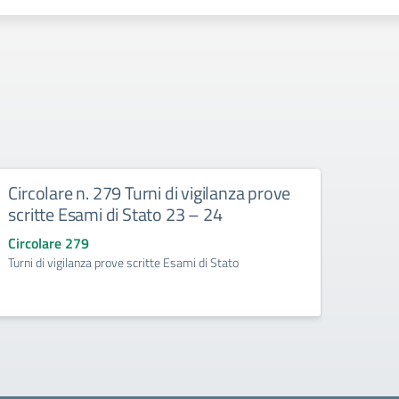
Circolare n. 279 Turni di vigilanza prove
Circo
scritte Esami di Stato 23 – 24
circ
Circolare 279
Circo
Turni di vigilanza prove scritte Esami di Stato
Parzial
Seconda