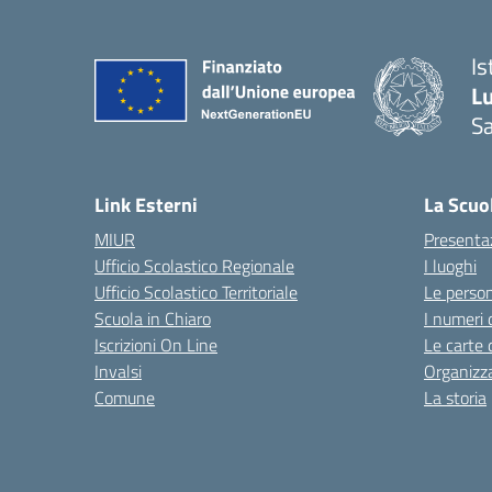
Is
L
Sa
— 
Link Esterni
La Scuo
MIUR
Presenta
Ufficio Scolastico Regionale
I luoghi
Ufficio Scolastico Territoriale
Le perso
Scuola in Chiaro
I numeri 
Iscrizioni On Line
Le carte 
Invalsi
Organizz
Comune
La storia