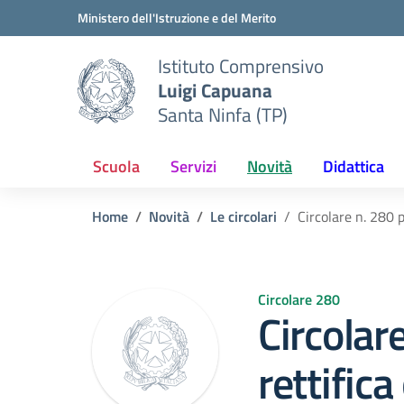
Vai ai contenuti
Vai al menu di navigazione
Vai al footer
Ministero dell'Istruzione e del Merito
Istituto Comprensivo
Luigi Capuana
Santa Ninfa (TP)
Scuola
Servizi
Novità
Didattica
Home
Novità
Le circolari
Circolare n. 280 p
Circolare 280
Circolar
rettifica