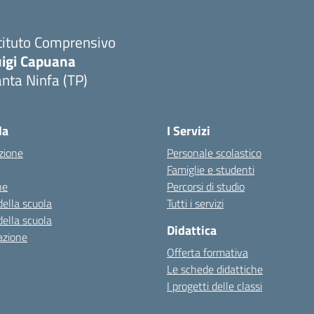
tituto Comprensivo
uigi Capuana
nta Ninfa (TP)
Visita la pagina iniziale della scuola
la
I Servizi
zione
Personale scolastico
Famiglie e studenti
ne
Percorsi di studio
della scuola
Tutti i servizi
della scuola
Didattica
azione
Offerta formativa
Le schede didattiche
I progetti delle classi