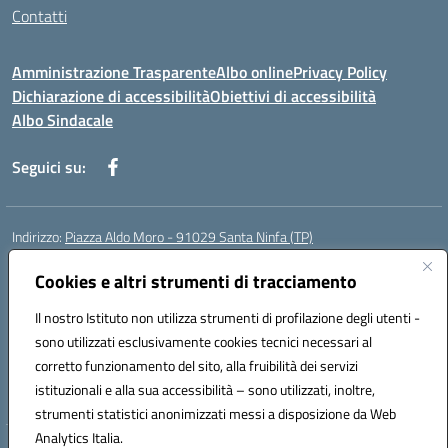
Contatti
Amministrazione Trasparente
Albo online
Privacy Policy
Dichiarazione di accessibilità
Obiettivi di accessibilità
Albo Sindacale
Seguici su:
Indirizzo:
Piazza Aldo Moro - 91029 Santa Ninfa (TP)
Centralino:
092461095
Email:
tpic807004@istruzione.it
Posta elettronica certificata (PEC):
Cookies e altri strumenti di tracciamento
tpic807004@pec.istruzione.it
Codice fiscale: 81002070811
Il nostro Istituto non utilizza strumenti di profilazione degli utenti -
Codice meccanografico:
TPIC807004
sono utilizzati esclusivamente cookies tecnici necessari al
Codice Indice delle Pubbliche Amministrazioni (IPA): istsc_tpic807004
corretto funzionamento del sito, alla fruibilità dei servizi
Codice unico di fatturazione (CUF): UFLMAN
istituzionali e alla sua accessibilità – sono utilizzati, inoltre,
strumenti statistici anonimizzati messi a disposizione da Web
Analytics Italia.