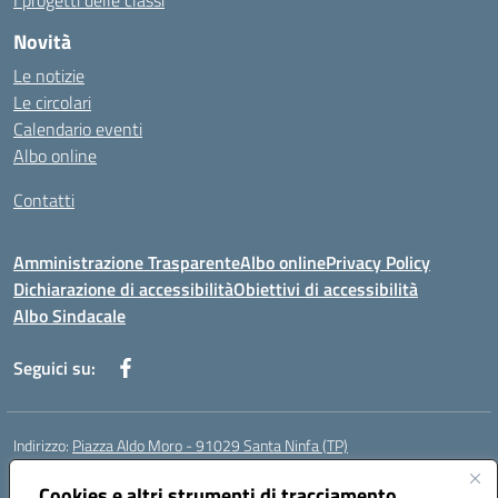
I progetti delle classi
Novità
Le notizie
Le circolari
Calendario eventi
Albo online
Contatti
Amministrazione Trasparente
Albo online
Privacy Policy
Dichiarazione di accessibilità
Obiettivi di accessibilità
Albo Sindacale
Seguici su:
Indirizzo:
Piazza Aldo Moro - 91029 Santa Ninfa (TP)
Centralino:
092461095
Email:
tpic807004@istruzione.it
Posta elettronica certificata (PEC):
Cookies e altri strumenti di tracciamento
tpic807004@pec.istruzione.it