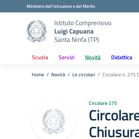
Vai ai contenuti
Vai al menu di navigazione
Vai al footer
Ministero dell'Istruzione e del Merito
Istituto Comprensivo
Luigi Capuana
Santa Ninfa (TP)
Scuola
Servizi
Novità
Didattica
Home
Novità
Le circolari
Circolare n. 275 
Circolare 275
Circolar
Chiusura