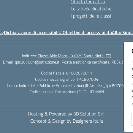
Offerta formativa
Le schede didattiche
I progetti delle classi
cy
Dichiarazione di accessibilità
Obiettivi di accessibilità
Albo Sind
Indirizzo:
Piazza Aldo Moro - 91029 Santa Ninfa (TP)
5
Email:
tpic807004@istruzione.it
Posta elettronica certificata (PEC):
tpic80
Codice fiscale: 81002070811
Codice meccanografico:
TPIC807004
Codice Indice delle Pubbliche Amministrazioni (IPA): istsc_tpic807004
Codice unico di fatturazione (CUF): UFLMAN
Hosting & Powered by 3D Solution S.r.l.
Concept & Design by Designers Italia