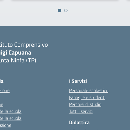
tituto Comprensivo
uigi Capuana
nta Ninfa (TP)
Visita la pagina iniziale della scuola
la
I Servizi
zione
Personale scolastico
Famiglie e studenti
ne
Percorsi di studio
della scuola
Tutti i servizi
della scuola
Didattica
azione