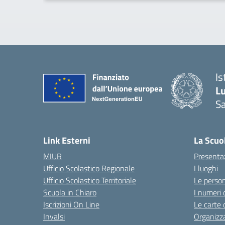
Is
L
Sa
— 
Link Esterni
La Scuo
MIUR
Presenta
Ufficio Scolastico Regionale
I luoghi
Ufficio Scolastico Territoriale
Le perso
Scuola in Chiaro
I numeri 
Iscrizioni On Line
Le carte 
Invalsi
Organizz